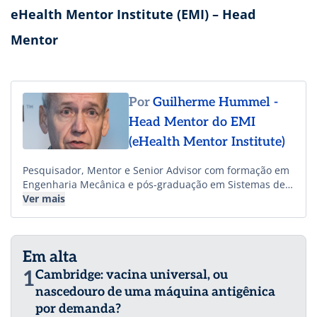
eHealth Mentor Institute (EMI) – Head
Mentor
Por
Guilherme Hummel -
Head Mentor do EMI
(eHealth Mentor Institute)
Pesquisador, Mentor e Senior Advisor com formação em
Engenharia Mecânica e pós-graduação em Sistemas de
Informação, com mais de 27 anos de atuação em digital
Ver mais
health. Head-mentor do EMI ( eHealth Mentor Institute)
há 18 anos, sendo conselheiro em healthcare innovation
de diferentes organizações e fundos de investimento.
Em alta
Atua na mentoria de projetos globais de saúde, sendo
advisory-partner de organizações de pesquisa e
1
Cambridge: vacina universal, ou
inovação, como a britânica “The Open Data Institute”
nascedouro de uma máquina antigênica
(ODI), onde participa de projetos em vários países.
por demanda?
Conferencista e articulista, é autor de seis livros sobre o