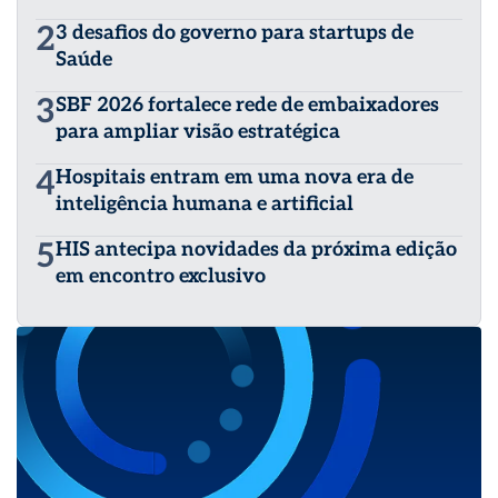
tema: “eHealth – O Iluminismo Digital chega à Saúde”
2
3 desafios do governo para startups de
(2006); “ePatient – A Odisseia Digital do Paciente em
Busca da Saúde” (2008); “eDoctor – A Divina Comédia do
Saúde
Médico e a Tecnologia” (2011); “SUS encontra NHS – O
Dia em que o Sistema Único de Saúde acordou Britânico”
3
SBF 2026 fortalece rede de embaixadores
(2016); “Digital Self-care: embarque Imediato” (2019);
para ampliar visão estratégica
“Patient Engagement 5.0: habitus-digital da Saúde no
Século XXI” (2023).
4
Hospitais entram em uma nova era de
inteligência humana e artificial
5
HIS antecipa novidades da próxima edição
em encontro exclusivo