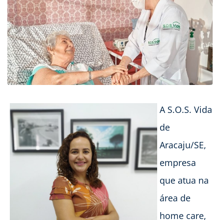
A S.O.S. Vida
de
Aracaju/SE,
empresa
que atua na
área de
home care,