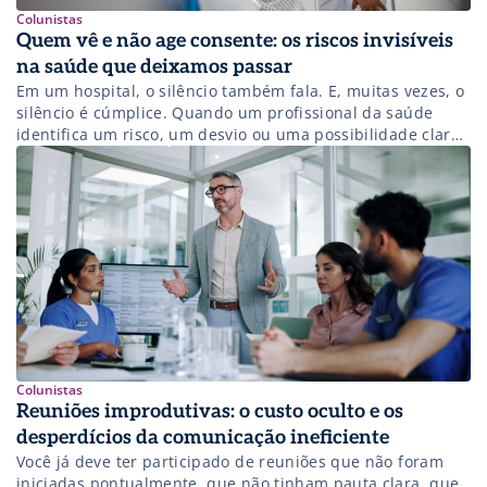
Colunistas
Quem vê e não age consente: os riscos invisíveis
na saúde que deixamos passar
Em um hospital, o silêncio também fala. E, muitas vezes, o
silêncio é cúmplice. Quando um profissional da saúde
identifica um risco, um desvio ou uma possibilidade clara
de dano e, mesmo assim, não age — por medo, rotina ou
simples conformismo — ele se torna parte do problema. É
duro afirmar, mas necessário: quem […]
Colunistas
Reuniões improdutivas: o custo oculto e os
desperdícios da comunicação ineficiente
Você já deve ter participado de reuniões que não foram
iniciadas pontualmente, que não tinham pauta clara, que