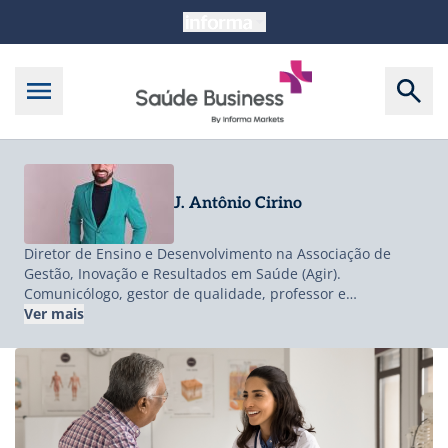
J. Antônio Cirino
Diretor de Ensino e Desenvolvimento na Associação de
Gestão, Inovação e Resultados em Saúde (Agir).
Comunicólogo, gestor de qualidade, professor e
pesquisador, atuando desde 2009 na área da saúde.
Ver mais
Especialização em Liderança Executiva em Saúde na
Harvard T.H. Chan School of Public Health. Doutor em
Comunicação e Sociabilidade (UFMG), com pós-doutorado
em Informação e Comunicação na Universitat de Barcelona
(Espanha) e em Comunicação e Cultura (UFRJ); mestre em
Comunicação (UFG), especialista em Gestão de Projetos