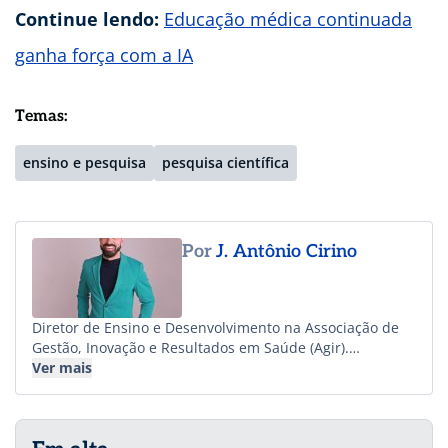
Continue lendo:
Educação médica continuada
ganha força com a IA
Temas:
ensino e pesquisa
pesquisa científica
Por
J. Antônio Cirino
Diretor de Ensino e Desenvolvimento na Associação de
Gestão, Inovação e Resultados em Saúde (Agir).
Comunicólogo, gestor de qualidade, professor e
Ver mais
pesquisador, atuando desde 2009 na área da saúde.
Especialização em Liderança Executiva em Saúde na
Harvard T.H. Chan School of Public Health. Doutor em
Comunicação e Sociabilidade (UFMG), com pós-