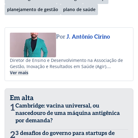
planejamento de gestão
plano de saúde
Por
J. Antônio Cirino
Diretor de Ensino e Desenvolvimento na Associação de
Gestão, Inovação e Resultados em Saúde (Agir).
Comunicólogo, gestor de qualidade, professor e
Ver mais
pesquisador, atuando desde 2009 na área da saúde.
Especialização em Liderança Executiva em Saúde na
Harvard T.H. Chan School of Public Health. Doutor em
Em alta
Comunicação e Sociabilidade (UFMG), com pós-
doutorado em Informação e Comunicação na Universitat
1
Cambridge: vacina universal, ou
de Barcelona (Espanha) e em Comunicação e Cultura
nascedouro de uma máquina antigênica
(UFRJ); mestre em Comunicação (UFG), especialista em
por demanda?
Gestão de Projetos (IPOG), Black Belt em Lean Six Sigma
(FM2S). Autor do livro “Gestão da Comunicação
2
3 desafios do governo para startups de
Hospitalar”, traduzido para a versão internacional