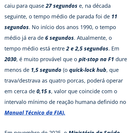
caiu para quase
27 segundos
e, na década
seguinte, o tempo médio de parada foi de
11
segundos
. No início dos anos 1990, o tempo
médio já era de
6 segundos
. Atualmente, o
tempo médio está entre
2 e 2,5 segundos
. Em
2030
, é muito provável que o
pit-stop na F1
dure
menos de
1,5 segundo
(o
quick-lock hub
, que
trava/destrava as quatro porcas, poderá operar
em cerca de
0,15 s
, valor que coincide com o
intervalo mínimo de reação humana definido no
Manual Técnico da FIA).
Em novembro de 2025, o
Ministério da Saúde