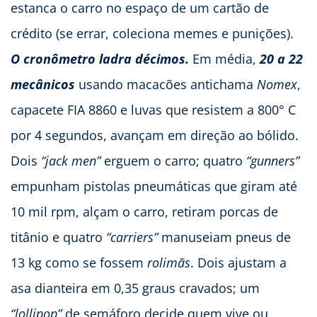
estanca o carro no espaço de um cartão de
crédito (se errar, coleciona memes e punições).
O cronômetro ladra décimos.
Em média,
20 a 22
mecânicos
usando macacões antichama
Nomex
,
capacete FIA 8860 e luvas que resistem a 800° C
por 4 segundos, avançam em direção ao bólido.
Dois
“jack men”
erguem o carro; quatro
“gunners”
empunham pistolas pneumáticas que giram até
10 mil rpm, alçam o carro, retiram porcas de
titânio e quatro
“carriers”
manuseiam pneus de
13 kg como se fossem
rolimãs
. Dois ajustam a
asa dianteira em 0,35 graus cravados; um
“lollipop”
de semáforo decide quem vive ou