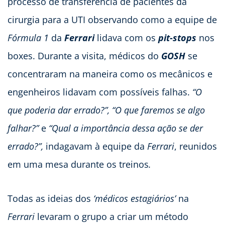
processo de transferência de pacientes da
cirurgia para a UTI observando como a equipe de
Fórmula 1
da
Ferrari
lidava com os
pit-stops
nos
boxes. Durante a visita, médicos do
GOSH
se
concentraram na maneira como os mecânicos e
engenheiros lidavam com possíveis falhas.
“O
que poderia dar errado?”, “O que faremos se algo
falhar?”
e
“Qual a import
â
ncia dessa ação se der
errado?”,
indagavam à equipe da
Ferrari
, reunidos
em uma mesa durante os treinos
.
Todas as ideias dos
‘médicos estagiários’
na
Ferrari
levaram o grupo a criar um método