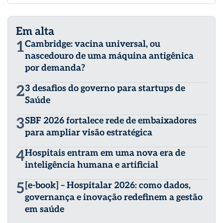
empresas de produtos para a saúde no Brasil, atuando
junto a órgãos governamentais e outras instituições do
setor. Destaca-se por promover boas práticas,
Em alta
qualidade, ética e conformidade regulatória, além de ter
sido pioneira em iniciativas como códigos de conduta e
1
Cambridge: vacina universal, ou
programas de capacitação. Ao longo de sua história, a
nascedouro de uma máquina antigênica
ABRAIDI ampliou sua atuação, modernizou sua estrutura
por demanda?
e fortaleceu sua presença em fóruns nacionais e
internacionais. Atualmente reúne mais de 300 empresas
2
3 desafios do governo para startups de
associadas e desenvolve atividades de educação,
debates setoriais e representatividade.
Saúde
3
SBF 2026 fortalece rede de embaixadores
para ampliar visão estratégica
4
Hospitais entram em uma nova era de
inteligência humana e artificial
5
[e-book] – Hospitalar 2026: como dados,
governança e inovação redefinem a gestão
em saúde