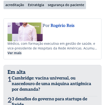
acreditação
Estratégia
segurança do paciente
Por
Rogério Reis
Médico, com formação executiva em gestão de saúde, e
vice-presidente de Hospitais da Rede Américas. Acumula
mais de 20 anos de experiência no setor, com passagem
Ver mais
por empresas multinacionais e de capital aberto,
liderando operações hospitalares, redes ambulatoriais e
modelos de saúde verticalizada. Tem forte atuação em
Em alta
gestão comercial, relacionamento com fontes pagadoras
e desenvolvimento de redes próprias.
1
Cambridge: vacina universal, ou
nascedouro de uma máquina antigênica
por demanda?
2
3 desafios do governo para startups de
Saúde