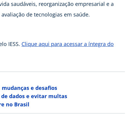
ida saudáveis, reorganização empresarial e a
 avaliação de tecnologias em saúde.
elo IESS.
Clique aqui para acessar a íntegra do
: mudanças e desafios
 de dados e evitar multas
e no Brasil