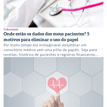
Colunistas
Onde estão os dados dos meus pacientes? 5
motivos para eliminar o uso do papel
Por muito tempo era inimaginável vislumbrar um
consultório médico sem uma pilha de papéis. Seja para
receitas, histórico de pacientes e registros financeiros,
havia uma grande quantidade de documentos espalhados
na mesa dos médicos. Contudo, esse cenário está
mudando aos poucos. Diferentes registros estão invadindo
o ambiente digital e, atualmente, já é possível eliminar o
[…]