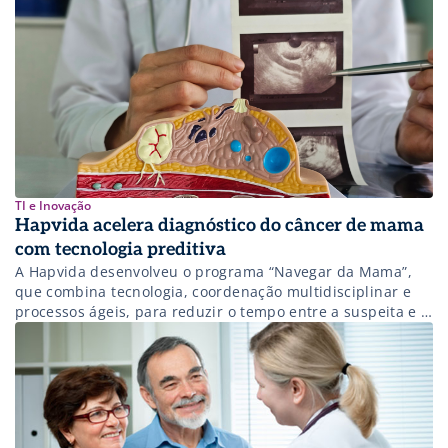
TI e Inovação
Hapvida acelera diagnóstico do câncer de mama
com tecnologia preditiva
A Hapvida desenvolveu o programa “Navegar da Mama”,
que combina tecnologia, coordenação multidisciplinar e
processos ágeis, para reduzir o tempo entre a suspeita e a
confirmação de câncer de mama. O projeto, que evoluiu
do piloto “Alerta Rosa” iniciado em Fortaleza, em 2023, já
diminuiu em 75% o tempo médio de diagnóstico,
passou de 136 para 36 dias, com meta de alcançar os […]