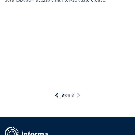
8
de
8