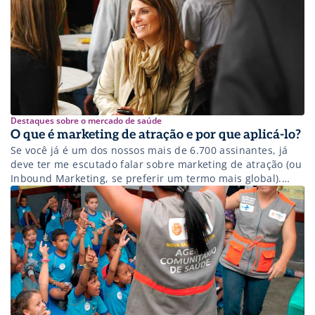
como criar esse conteúdo.
Destaques sobre o mercado de saúde
O que é marketing de atração e por que aplicá-lo?
Se você já é um dos nossos mais de 6.700 assinantes, já
deve ter me escutado falar sobre marketing de atração (ou
Inbound Marketing, se preferir um termo mais global).
Mas você sabe o que é? Para que serve? E quais benefícios
sua clínica, hospital ou laboratório pode ter?