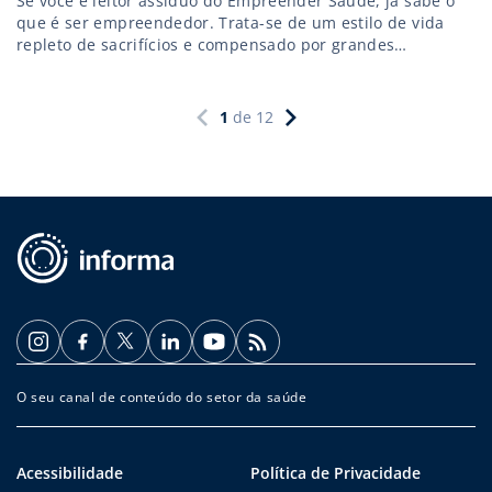
Se você é leitor assíduo do Empreender Saúde, já sabe o
que é ser empreendedor. Trata-se de um estilo de vida
repleto de sacrifícios e compensado por grandes
conquistas. Mas você sabia que antes de ter sucesso
quase todos os empreendedores não fazem a menor ideia
do que fazer?
1
de
12
O seu canal de conteúdo do setor da saúde
Acessibilidade
Política de Privacidade