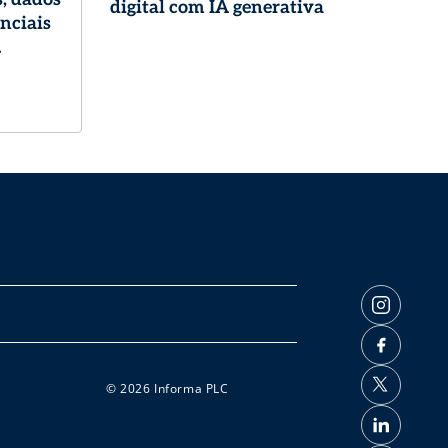
digital com IA generativa
enciais
logia
© 2026 Informa PLC