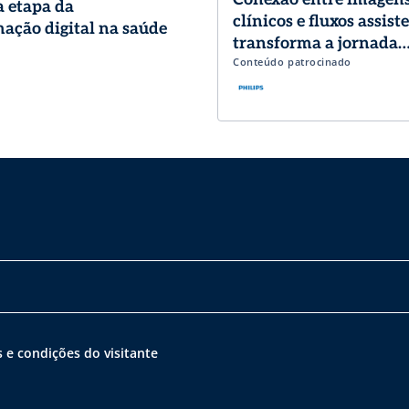
 etapa da
clínicos e fluxos assist
ação digital na saúde
transforma a jornada
Conteúdo patrocinado
diagnóstica em Cardio
 e condições do visitante