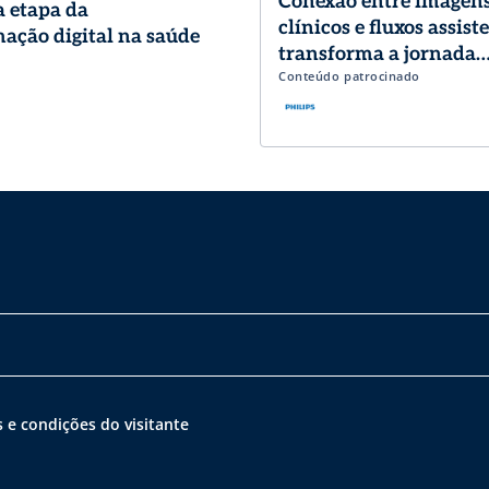
Conexão entre imagens
 etapa da
clínicos e fluxos assist
ação digital na saúde
transforma a jornada
Conteúdo patrocinado
diagnóstica em Cardio
 e condições do visitante