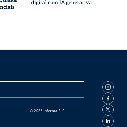
, dados
digital com IA generativa
enciais
logia
© 2026 Informa PLC