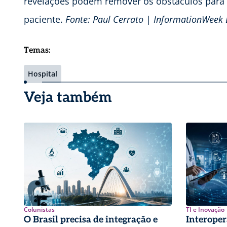
revelações podem remover os obstáculos para a
paciente.
Fonte: Paul Cerrato | InformationWeek 
Temas:
Hospital
Veja também
Colunistas
TI e Inovação
O Brasil precisa de integração e
Interoper