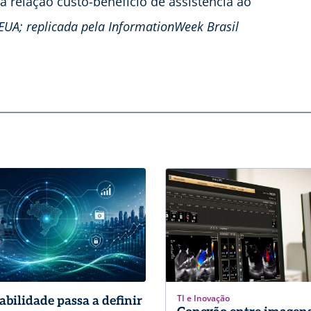
 relação custo-benefício de assistência ao
EUA; replicada pela InformationWeek Brasil
TI e Inovação
abilidade passa a definir