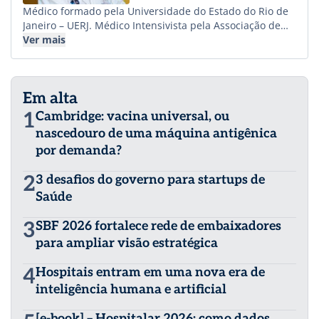
Médico formado pela Universidade do Estado do Rio de
Janeiro – UERJ. Médico Intensivista pela Associação de
Medicina Intensiva do Brasil – AMIB. Especialista em
Ver mais
Clínica Médica pela Sociedade Brasileira de Clínica
Médica – SBCM. Mestre em Medicina pela Escola
Bahiana de Medicina e Saúde Pública/Fiocruz Bahia.
Em alta
Especialista em Administração Hospitalar e Gestão de
Unidades de Saúde pela Escola de Administração da
1
Cambridge: vacina universal, ou
Universidade Federal da Bahia – UFBA. Especialista em
nascedouro de uma máquina antigênica
Economia da Saúde pela Universidade Federal de
por demanda?
Goiás/Ministério da Saúde. Responsável Técnico das
Unidades de Terapia Intensiva de adultos no Hospital
2
3 desafios do governo para startups de
Regional Leopoldo Bevilácqua – HRLB, da Secretaria
Estadual da Saúde do Estado de São Paulo, gerido pelo
Saúde
Consaúde. Consultor em Saúde com ênfase em
Governança Clínica e Gestão do Corpo Clínico.
3
SBF 2026 fortalece rede de embaixadores
para ampliar visão estratégica
4
Hospitais entram em uma nova era de
inteligência humana e artificial
[e-book] – Hospitalar 2026: como dados,