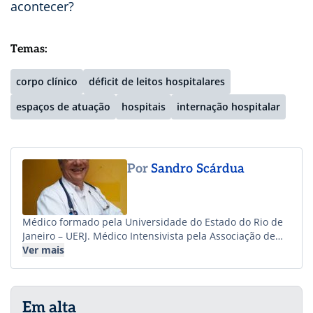
acontecer?
Temas:
corpo clínico
déficit de leitos hospitalares
espaços de atuação
hospitais
internação hospitalar
Por
Sandro Scárdua
Médico formado pela Universidade do Estado do Rio de
Janeiro – UERJ. Médico Intensivista pela Associação de
Medicina Intensiva do Brasil – AMIB. Especialista em
Ver mais
Clínica Médica pela Sociedade Brasileira de Clínica
Médica – SBCM. Mestre em Medicina pela Escola
Bahiana de Medicina e Saúde Pública/Fiocruz Bahia.
Em alta
Especialista em Administração Hospitalar e Gestão de