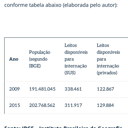
conforme tabela abaixo (elaborada pelo autor):
Leitos
Leitos
População
disponíveis
disponíveis
Ano
(segundo
para
para
IBGE)
internação
internação
(SUS)
(privados)
2009
191.481.045
338.461
122.867
2015
202.768.562
311.917
129.884