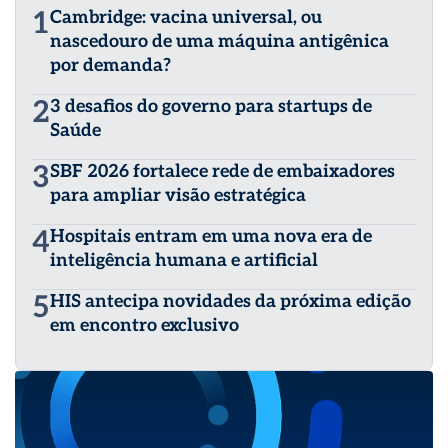
Unidades de Saúde pela Escola de Administração da
1
Cambridge: vacina universal, ou
Universidade Federal da Bahia – UFBA. Especialista em
nascedouro de uma máquina antigênica
Economia da Saúde pela Universidade Federal de
por demanda?
Goiás/Ministério da Saúde. Responsável Técnico das
Unidades de Terapia Intensiva de adultos no Hospital
2
3 desafios do governo para startups de
Regional Leopoldo Bevilácqua – HRLB, da Secretaria
Estadual da Saúde do Estado de São Paulo, gerido pelo
Saúde
Consaúde. Consultor em Saúde com ênfase em
Governança Clínica e Gestão do Corpo Clínico.
3
SBF 2026 fortalece rede de embaixadores
para ampliar visão estratégica
4
Hospitais entram em uma nova era de
inteligência humana e artificial
5
HIS antecipa novidades da próxima edição
em encontro exclusivo