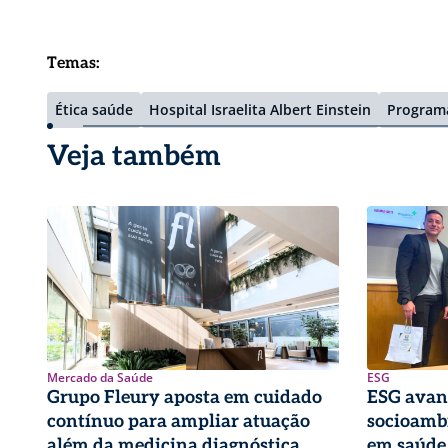
Temas:
Ética saúde
Hospital Israelita Albert Einstein
Programa
Veja também
Mercado da Saúde
ESG
Grupo Fleury aposta em cuidado
ESG avan
contínuo para ampliar atuação
socioambi
além da medicina diagnóstica
em saúde