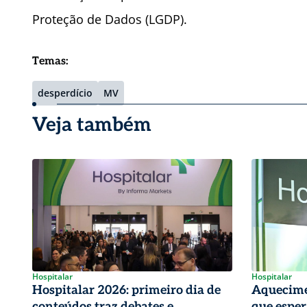
Proteção de Dados (LGDP).
Temas:
desperdício
MV
Veja também
Hospitalar
Hospitalar
Hospitalar 2026: primeiro dia de
Aquecime
conteúdos traz debates e
que esper