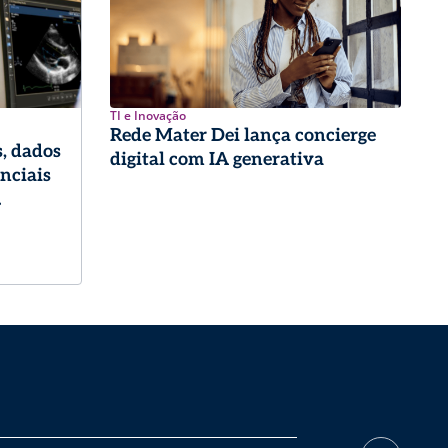
TI e Inovação
Rede Mater Dei lança concierge
, dados
digital com IA generativa
enciais
logia