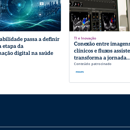
TI e Inovação
abilidade passa a definir
Conexão entre imagens
 etapa da
clínicos e fluxos assist
ação digital na saúde
transforma a jornada
Conteúdo patrocinado
diagnóstica em Cardio