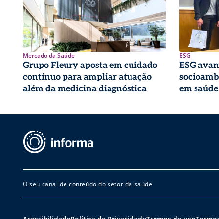
Mercado da Saúde
ESG
Grupo Fleury aposta em cuidado
ESG avan
contínuo para ampliar atuação
socioambi
além da medicina diagnóstica
em saúde
O seu canal de conteúdo do setor da saúde
Acessibilidade
Política de Privacidade
Termos de uso
Termos