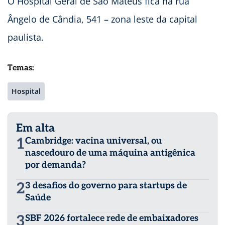
O Hospital Geral de São Mateus fica na rua
Ângelo de Cândia, 541 – zona leste da capital
paulista.
Temas:
Hospital
Em alta
1
Cambridge: vacina universal, ou
nascedouro de uma máquina antigênica
por demanda?
2
3 desafios do governo para startups de
Saúde
3
SBF 2026 fortalece rede de embaixadores