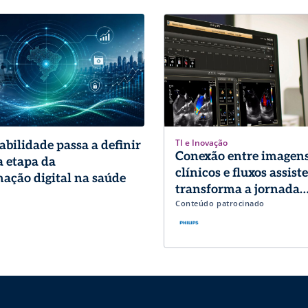
TI e Inovação
abilidade passa a definir
Conexão entre imagens
 etapa da
clínicos e fluxos assist
ação digital na saúde
transforma a jornada
Conteúdo patrocinado
diagnóstica em Cardio