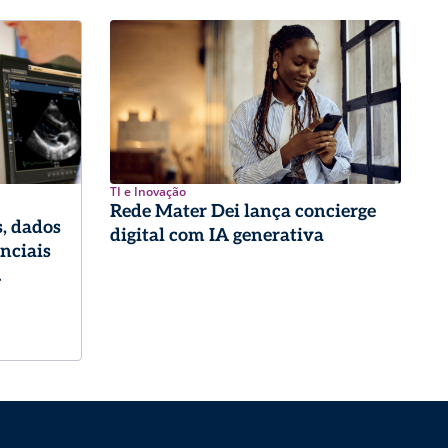
TI e Inovação
Rede Mater Dei lança concierge
, dados
digital com IA generativa
enciais
logia