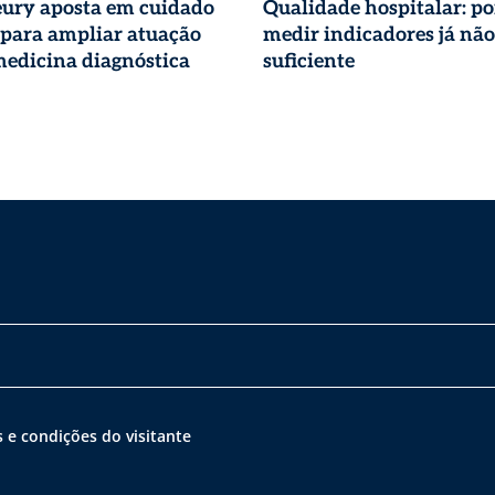
eury aposta em cuidado
Qualidade hospitalar: po
 para ampliar atuação
medir indicadores já não
edicina diagnóstica
suficiente
 e condições do visitante