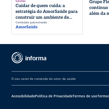
Gestão
Grupo Fl
Cuidar de quem cuida: a
contínuo
estratégia do AmorSaúde para
além da m
construir um ambiente de
Conteúdo patrocinado
trabalho de excelência
AmorSaúde
O seu canal de conteúdo do setor da saúde
Acessibilidade
Política de Privacidade
Termos de uso
Termos