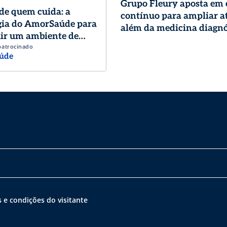
Grupo Fleury aposta em
de quem cuida: a
contínuo para ampliar a
gia do AmorSaúde para
além da medicina diagnó
ir um ambiente de
patrocinado
o de excelência
úde
 e condições do visitante