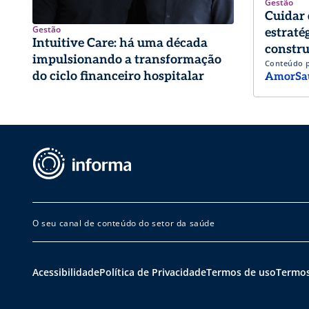
Gestão
Cuidar 
Gestão
estraté
Intuitive Care: há uma década
constru
impulsionando a transformação
Conteúdo 
trabalh
do ciclo financeiro hospitalar
AmorSa
O seu canal de conteúdo do setor da saúde
Acessibilidade
Política de Privacidade
Termos de uso
Termos