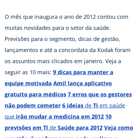
O mês que inaugura o ano de 2012 contou com
muitas novidades para o setor da saúde.
Previsões para o segmento, dicas de gestão,
lançamentos e até a concordata da Kodak foram
os assuntos mais clicados em janeiro. Veja a
seguir as 10 mais:
9 dicas para manter a
equipe motivada
Amil lança aplicativo
gratuito para médicos
7 erros que os gestores
não podem cometer
6 ideias
de
TI
em saúde
que
irão mudar a medicina em 2012
10
previsões em TI
de
Saúde para 2012
Veja como