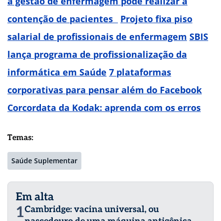
a gestão de enfermagem pode realizar a
contenção
de pacientes
Projeto fixa piso
salarial de profissionais
de enfermagem
SBIS
lança programa de profissionalização da
informática em Saúde
7 plataformas
corporativas para pensar além do Facebook
Corcordata da Kodak: aprenda com os erros
Temas:
Saúde Suplementar
Em alta
1
Cambridge: vacina universal, ou