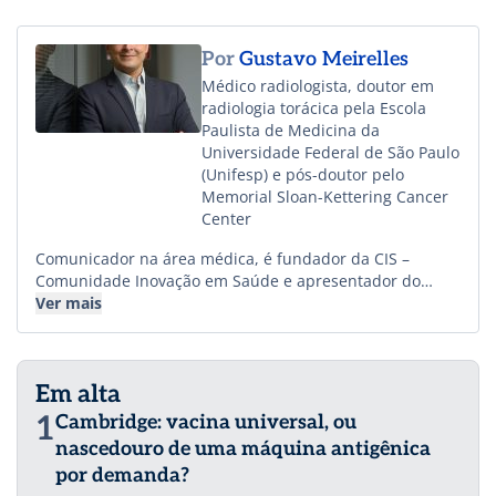
Por
Gustavo Meirelles
Médico radiologista, doutor em
radiologia torácica pela Escola
Paulista de Medicina da
Universidade Federal de São Paulo
(Unifesp) e pós-doutor pelo
Memorial Sloan-Kettering Cancer
Center
Comunicador na área médica, é fundador da CIS –
Comunidade Inovação em Saúde e apresentador do
ExpertCast, podcast sobre inovação, tecnologia e gestão.
Ver mais
Atualmente, é vice-presidente médico e de relações
institucionais da Afya, o maior ecossistema de educação
e soluções para a prática médica do Brasil, presidente
Em alta
do Instituto Afya e reitor da Afya Unigranrio.
1
Cambridge: vacina universal, ou
nascedouro de uma máquina antigênica
por demanda?