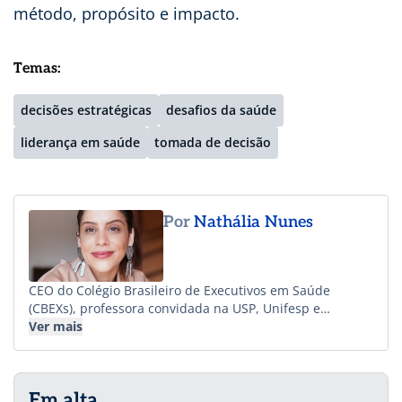
método, propósito e impacto.
Temas:
decisões estratégicas
desafios da saúde
liderança em saúde
tomada de decisão
Por
Nathália Nunes
CEO do Colégio Brasileiro de Executivos em Saúde
(CBEXs), professora convidada na USP, Unifesp e
Instituto Butantan, advisor da Huna. É fonoaudióloga
Ver mais
com MBA e Mestrado pela Unifesp e formação executiva
em Health IT pela Universidade de Harvard. Fundadora
da Arta, tem experiência em inovação, dados clínicos e
Em alta
saúde digital, com passagens pela Informa Markets,