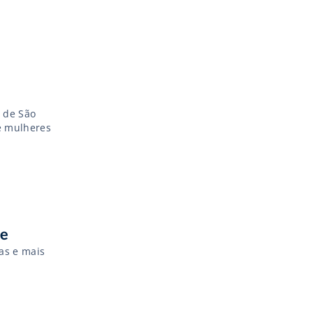
o de São
e mulheres
ce
as e mais