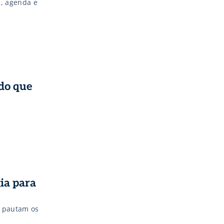
s, agenda e
do que
ia para
e pautam os