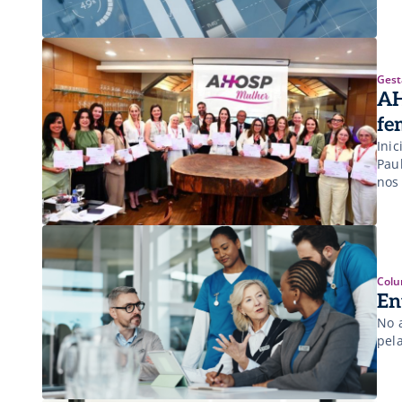
Gest
AH
fe
Ini
Pau
nos
Colu
En
No 
pel