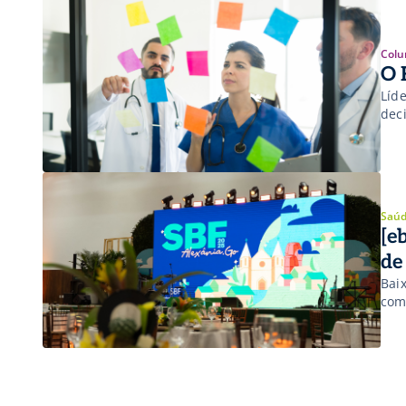
Colu
O 
Líd
deci
Saúd
[e
de
Bai
com