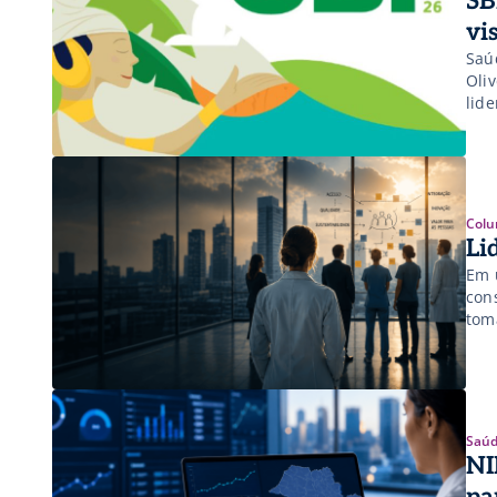
SB
vi
Saú
Oli
lid
Colu
Li
Em 
con
toma
Saúd
NI
pa