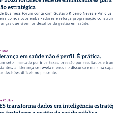
F 2026 fortalece rede de embaixadores para
são estratégica
de Business Fórum conta com Gustavo Ribeiro Neves e Vinicius
veira como novos embaixadores e reforça programação construí
eranças que vivem os desafios da gestão em saúde.
nistas
derança em saúde não é perfil. É prática.
um setor marcado por incertezas, pressão por resultados e tra
stantes, a liderança se revela menos no discurso e mais na cap
r decisões difíceis no presente.
e Pública
ES transforma dados em inteligência estraté
ra fortalecer a gestão da saúde pública