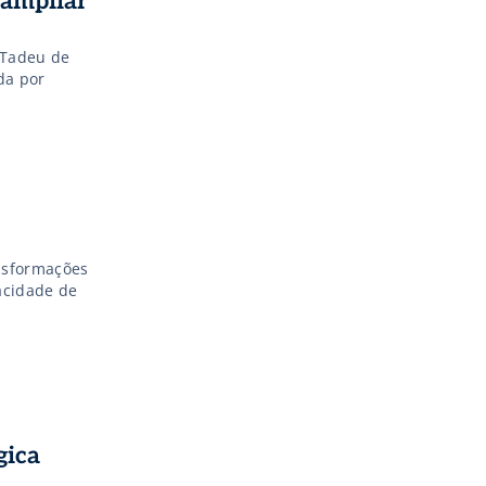
 ampliar
 Tadeu de
da por
nsformações
acidade de
gica