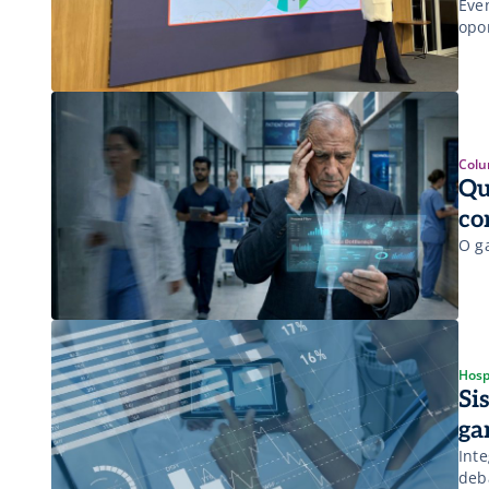
Eve
opo
Colu
Qu
co
O ga
Hosp
Si
ga
Int
deb