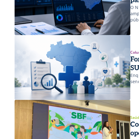
O N
amp
púb
Colu
Fo
SU
Enq
sen
Saúd
Co
op