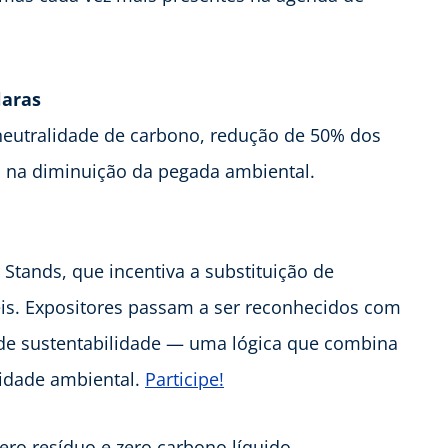
laras
eutralidade de carbono, redução de 50% dos
os na diminuição da pegada ambiental.
r Stands, que incentiva a substituição de
veis. Expositores passam a ser reconhecidos com
s de sustentabilidade — uma lógica que combina
lidade ambiental.
Participe!
ero resíduo e zero carbono líquido.