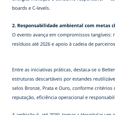
boards e C-levels.
2. Responsabilidade ambiental com metas c
O evento avança em compromissos tangíveis: n
resíduos até 2026 e apoio à cadeia de parceir
Entre as iniciativas práticas, destaca-se o Bette
estruturas descartáveis por estandes reutilizá
selos Bronze, Prata e Ouro, conforme critério
reputação, eficiência operacional e responsabi
A ambição é, até 2030, tornar a Hospitalar um z