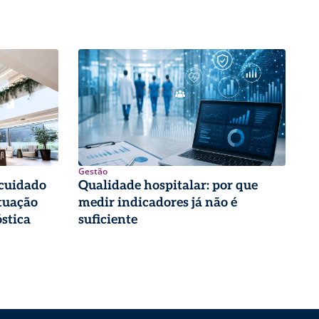
Gestão
 cuidado
Qualidade hospitalar: por que
tuação
medir indicadores já não é
stica
suficiente