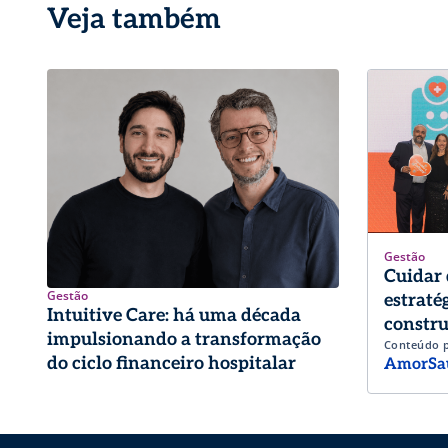
Veja também
Gestão
Cuidar 
Gestão
estraté
Intuitive Care: há uma década
constru
impulsionando a transformação
Conteúdo 
trabalh
do ciclo financeiro hospitalar
AmorSa