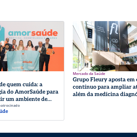
Mercado da Saúde
Grupo Fleury aposta em
de quem cuida: a
contínuo para ampliar a
gia do AmorSaúde para
além da medicina diagnó
ir um ambiente de
patrocinado
o de excelência
úde