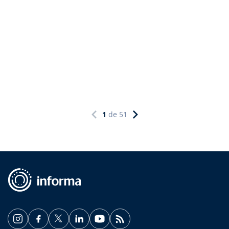
1
de
51