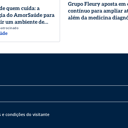
Grupo Fleury aposta em
de quem cuida: a
contínuo para ampliar a
gia do AmorSaúde para
além da medicina diagnó
ir um ambiente de
patrocinado
o de excelência
úde
 e condições do visitante