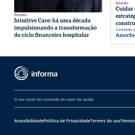
Gestão
Cuidar 
Gestão
estraté
Intuitive Care: há uma década
constru
impulsionando a transformação
Conteúdo 
trabalh
do ciclo financeiro hospitalar
AmorSa
O seu canal de conteúdo do setor da saúde
Acessibilidade
Política de Privacidade
Termos de uso
Termos