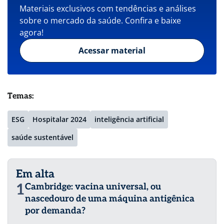
Materiais exclusivos com tendências e análises
sobre o mercado da saúde. Confira e baixe
agora!
Acessar material
Temas:
ESG
Hospitalar 2024
inteligência artificial
saúde sustentável
Em alta
1
Cambridge: vacina universal, ou
nascedouro de uma máquina antigênica
por demanda?