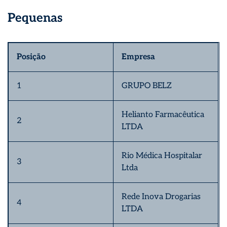
Pequenas
Posição
Empresa
1
GRUPO BELZ
Helianto Farmacêutica
2
LTDA
Rio Médica Hospitalar
3
Ltda
Rede Inova Drogarias
4
LTDA