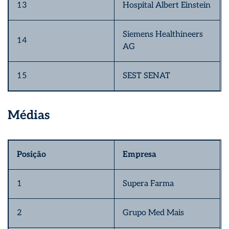
13
Hospital Albert Einstein
Siemens Healthineers
14
AG
15
SEST SENAT
Médias
Posição
Empresa
1
Supera Farma
2
Grupo Med Mais