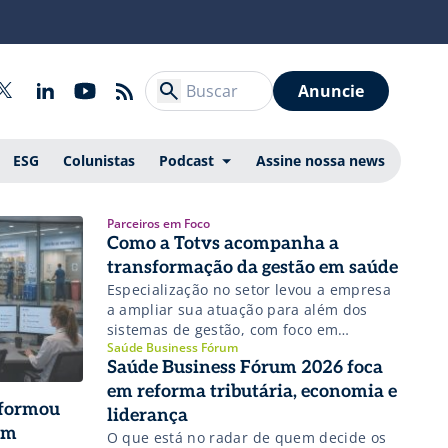
Anuncie
ESG
Colunistas
Podcast
Assine nossa news
Parceiros em Foco
Como a Totvs acompanha a
transformação da gestão em saúde
Especialização no setor levou a empresa
a ampliar sua atuação para além dos
sistemas de gestão, com foco em
Saúde Business Fórum
integração de dados, inteligência
Saúde Business Fórum 2026 foca
artificial e apoio à tomada de decisão de
hospitais, clínicas e laboratórios.
em reforma tributária, economia e
sformou
liderança
em
O que está no radar de quem decide os