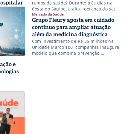
hospitalar
rumos da saúde? Durante três dias na
Costa do Sauípe, a alta liderança do setor
Mercado da Saúde
se reúne para debater desafios, trocar
Grupo Fleury aposta em cuidado
experiências e fortalecer
relacionamentos.
contínuo para ampliar atuação
além da medicina diagnóstica
Com investimento de R$ 35 milhões na
Unidade Marco 100, companhia inaugura
modelo que combina prevenção,
medicina do estilo de vida e
ração e
acompanhamento longitudinal para
atender à crescente demanda por
nologias
longevidade saudável.