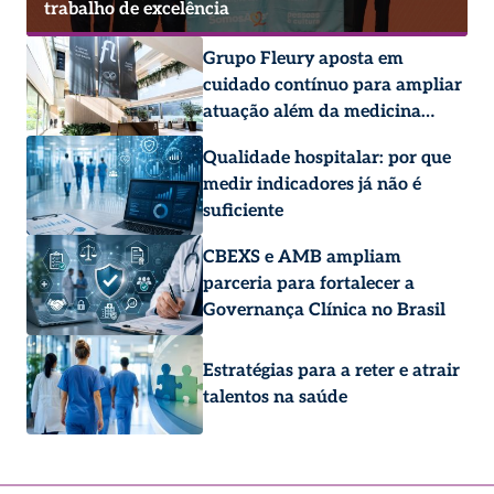
trabalho de excelência
Grupo Fleury aposta em
cuidado contínuo para ampliar
atuação além da medicina
diagnóstica
Qualidade hospitalar: por que
medir indicadores já não é
suficiente
CBEXS e AMB ampliam
parceria para fortalecer a
Governança Clínica no Brasil
Estratégias para a reter e atrair
talentos na saúde