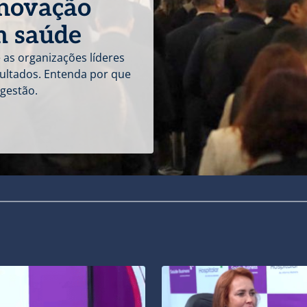
inovação
m saúde
 as organizações líderes
sultados. Entenda por que
gestão.