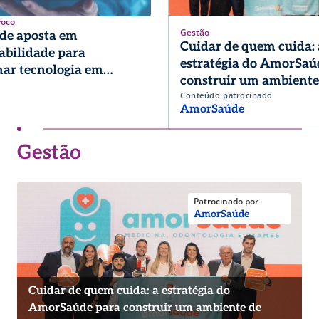
Foco
Gestão
de aposta em
Cuidar de quem cuida: 
abilidade para
estratégia do AmorSaú
ar tecnologia em
construir um ambiente
a
Conteúdo patrocinado
trabalho de excelência
AmorSaúde
Gestão
Patrocinado por
AmorSaúde
Cuidar de quem cuida: a estratégia do
AmorSaúde para construir um ambiente de