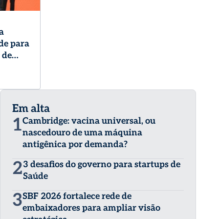
a
de para
 de
Em alta
1
Cambridge: vacina universal, ou
nascedouro de uma máquina
antigênica por demanda?
2
3 desafios do governo para startups de
Saúde
3
SBF 2026 fortalece rede de
embaixadores para ampliar visão