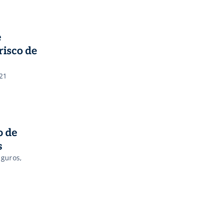
e
risco de
21
o de
s
eguros,