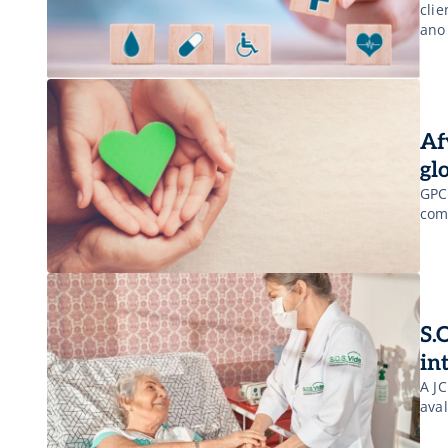
cli
ano
Af
gl
GPC
com
S.
in
A JC
ava