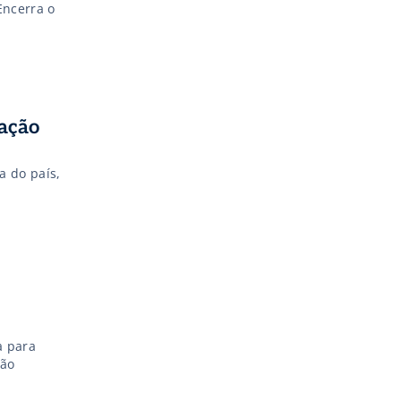
Encerra o
iação
 do país,
a para
ção