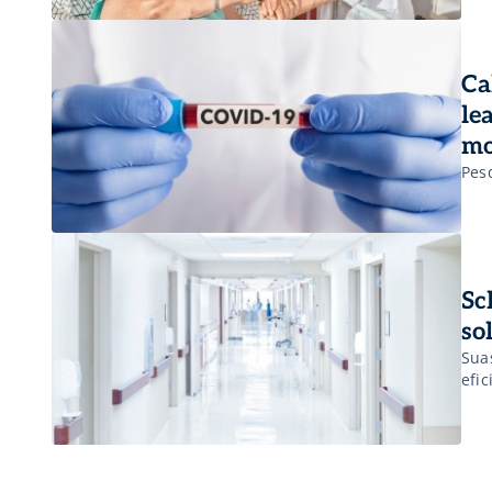
Ca
le
mo
Pes
Sc
so
Sua
efi