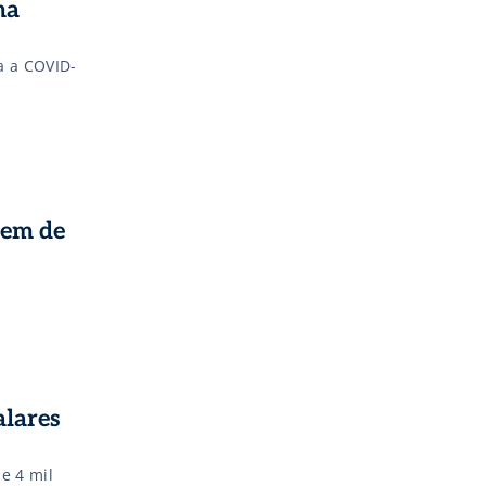
na
a a COVID-
gem de
alares
e 4 mil