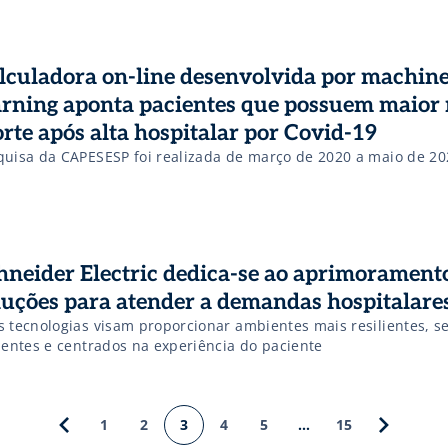
lculadora on-line desenvolvida por machin
arning aponta pacientes que possuem maior 
rte após alta hospitalar por Covid-19
quisa da CAPESESP foi realizada de março de 2020 a maio de 20
hneider Electric dedica-se ao aprimorament
luções para atender a demandas hospitalare
s tecnologias visam proporcionar ambientes mais resilientes, s
cientes e centrados na experiência do paciente
1
2
3
4
5
…
15