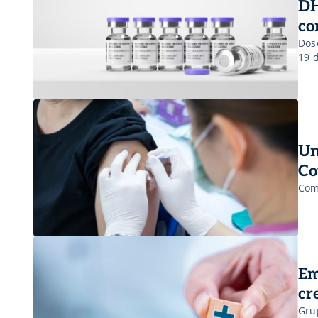
DH
co
Dos
19 
Un
Co
Com
Em
cr
Gru