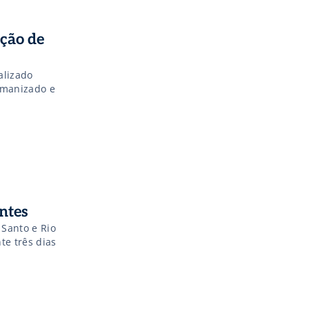
ação de
alizado
umanizado e
ntes
 Santo e Rio
e três dias