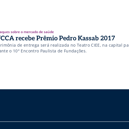
aques sobre o mercado de saúde
CCA recebe Prêmio Pedro Kassab 2017
rimônia de entrega será realizada no Teatro CIEE, na capital pa
ante o 10° Encontro Paulista de Fundações.