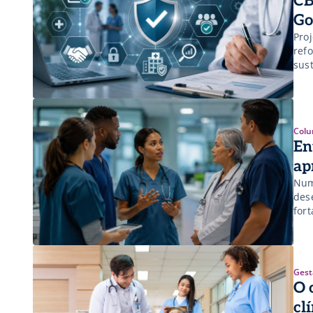
CB
Go
Pro
ref
sus
Colu
En
ap
Num 
des
fort
Gest
O 
cl