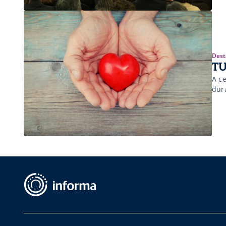
Dest
TU
A ce
dur