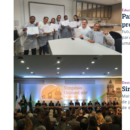
Educ
Pa
pr
Fut
par
uma
Dest
Si
Mai
de 
de 