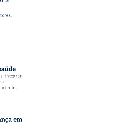
r a
tores,
 saúde
s, integrar
ra
paciente.
rança em