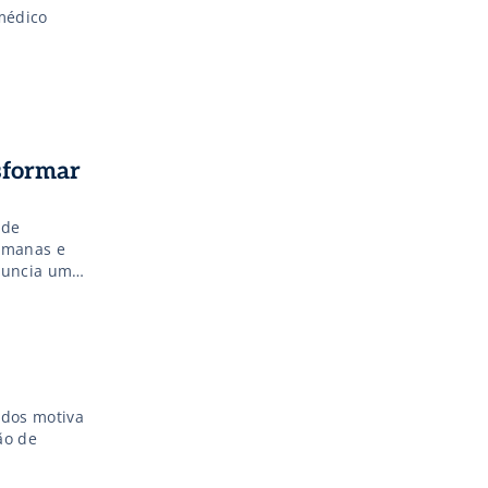
 médico
sformar
 de
umanas e
anuncia uma
ória
as
ados motiva
ão de