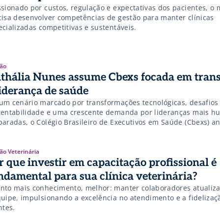
ssionado por custos, regulação e expectativas dos pacientes, o
cisa desenvolver competências de gestão para manter clínicas
ecializadas competitivas e sustentáveis.
ão
thália Nunes assume Cbexs focada em tran
liderança de saúde
um cenário marcado por transformações tecnológicas, desafios
tentabilidade e uma crescente demanda por lideranças mais h
paradas, o Colégio Brasileiro de Executivos em Saúde (Cbexs) 
a etapa sob a liderança de Nathália Nunes, executiva com trajet
tada à articulação de lideranças e fortalecimento de ecossistem
aborativos. Com formação executiva pela […]
ão Veterinária
r que investir em capacitação profissional é
ndamental para sua clínica veterinária?
nto mais conhecimento, melhor: manter colaboradores atualiz
quipe, impulsionando a excelência no atendimento e a fidelizaç
ntes.