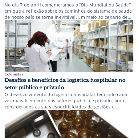
No dia 7 de abril comemoramos o “Dia Mundial da Saúde”
em que a reflexão sobre os caminhos do sistema de saúde
de nosso país se torna inevitável. Em meio ao cenário de
gargalos na prestação de serviços e do aumento da
demanda de uma população da terceira idade que só
cresce, é preciso corrigir […]
Colunistas
Desafios e benefícios da logística hospitalar no
setor público e privado
O desenvolvimento da logística hospitalar tem sido cada
vez mais frequente nos setores público e privado, onde,
considerados as suas especificidades de gestões e
operações, ambos buscam os mesmos objetivos e podem
se beneficiar com as suas soluções. Com isso, quero dizer
que tanto o setor público quanto o privado, considerando
a necessidade de uma […]