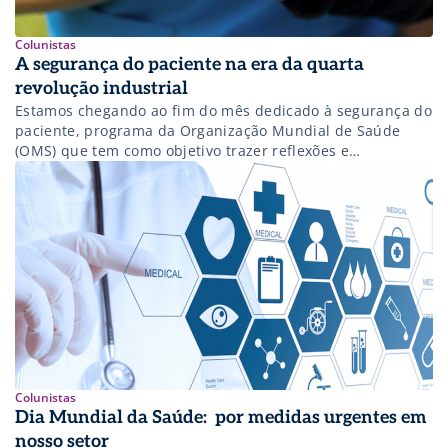
Colunistas
A segurança do paciente na era da quarta
revolução industrial
Estamos chegando ao fim do mês dedicado à segurança do
paciente, programa da Organização Mundial de Saúde
(OMS) que tem como objetivo trazer reflexões e
implementações de boas práticas para garantir essa
questão que é fundamental para qualquer sistema e
unidade de saúde. Com o avanço das soluções
tecnológicas não podemos deixar de olhar, no […]
Colunistas
Dia Mundial da Saúde: por medidas urgentes em
nosso setor