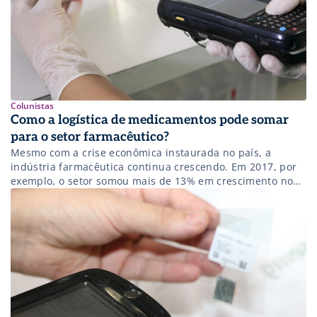
Colunistas
Como a logística de medicamentos pode somar
para o setor farmacêutico?
Mesmo com a crise econômica instaurada no país, a
indústria farmacêutica continua crescendo. Em 2017, por
exemplo, o setor somou mais de 13% em crescimento no
faturamento, segundo dados da Interfarma – Associação
da Indústria Farmacêutica de Pesquisa. Embora os
resultados tenham sido bons, há diversas barreiras que
ainda precisam ser quebradas para que o […]