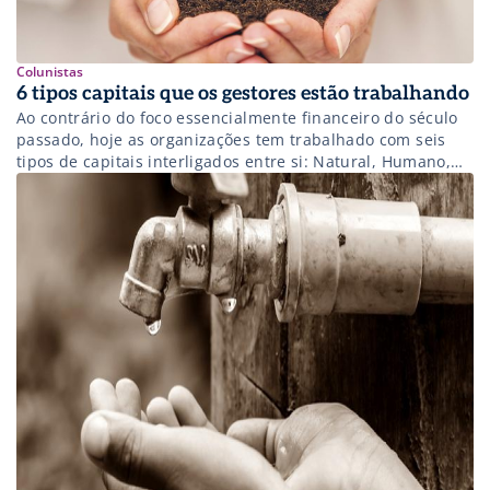
Colunistas
6 tipos capitais que os gestores estão trabalhando
Ao contrário do foco essencialmente financeiro do século
passado, hoje as organizações tem trabalhado com seis
tipos de capitais interligados entre si: Natural, Humano,
Social/Relacionamento, Intelectual, Manufaturado e
Financeiro. Este novo modelo permite que os gestores
tomem suas decisões não apenas com foco financeiro, mas
também de acordo com o valor intrínseco dessas novas
moedas. […]