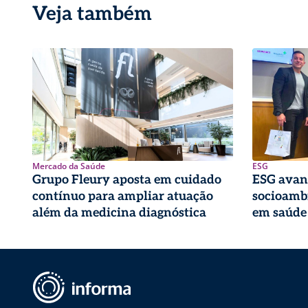
Veja também
Mercado da Saúde
ESG
Grupo Fleury aposta em cuidado
ESG avan
contínuo para ampliar atuação
socioambi
além da medicina diagnóstica
em saúde