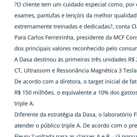
?O cliente tem um cuidado especial como, por 
exames, pantufas e lençóis da melhor qualida
extremamente treinadas e dedicadas?, conta Cl
Para Carlos Ferreirinha, presidente da MCF Co
dos principais valores reconhecido pelo cons
A Dasa destinou às primeiras três unidades R
CT, Ultrassom e Ressonância Magnética 3 Tesla 
De acordo com a diretora, o target inicial de 
R$ 150 milhões, o equivalente a 10% dos gast
triple A.
Diferente da estratégia da Dasa, o laboratório
atender o público triple A. De acordo com o p
Fleury ? voltada para as classes A e B – já pos