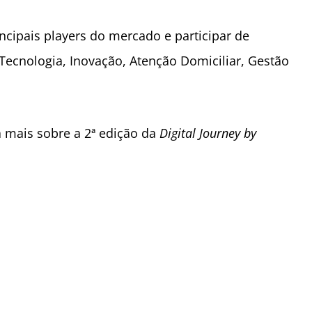
cipais players do mercado e participar de
Tecnologia, Inova
çã
o, Aten
çã
o Domiciliar, Gest
ão
a mais sobre a 2ª edição da
Digital Journey by