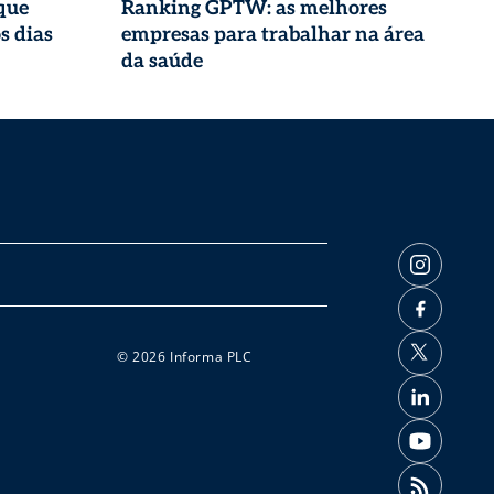
que
Ranking GPTW: as melhores
s dias
empresas para trabalhar na área
da saúde
© 2026 Informa PLC