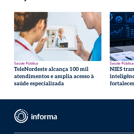
Saúde Pública
Saúde Pública
TeleNordeste alcança 100 mil
NIES tra
atendimentos e amplia acesso à
inteligên
saúde especializada
fortalece
pública