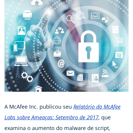
A McAfee Inc. publicou seu
Relatório do McAfee
Labs sobre Ameaças: Setembro de 2017
,
que
examina o aumento do malware de script,