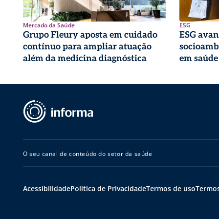
Mercado da Saúde
ESG
Grupo Fleury aposta em cuidado
ESG avan
contínuo para ampliar atuação
socioambi
além da medicina diagnóstica
em saúde
O seu canal de conteúdo do setor da saúde
Acessibilidade
Política de Privacidade
Termos de uso
Termos