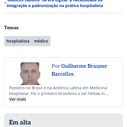
integração e padronização na prática hospitalista
Temas:
hospitalista
médico
Por
Guilherme Brauner
Barcellos
Pioneiro no Brasil e na América Latina em Medicina
Hospitalar. Foi o primeiro brasileiro a ser Fellow in
Hospital Medicine e o primeiro profissional que não
Ver mais
trabalha nos EUA Senior Fellow da Society of Hospital
Medicine.
Em alta