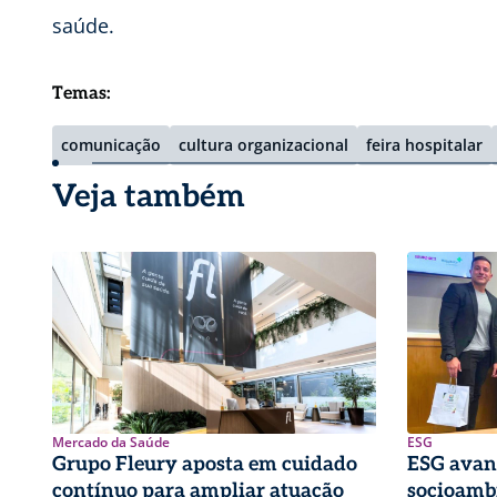
saúde.
Temas:
comunicação
cultura organizacional
feira hospitalar
Veja também
Mercado da Saúde
ESG
Grupo Fleury aposta em cuidado
ESG avan
contínuo para ampliar atuação
socioambi