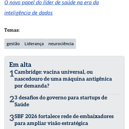
O novo papel do líder de saúde na era da
inteligência de dados
Temas:
gestão
Liderança
neurociência
Em alta
1
Cambridge: vacina universal, ou
nascedouro de uma máquina antigênica
por demanda?
2
3 desafios do governo para startups de
Saúde
3
SBF 2026 fortalece rede de embaixadores
para ampliar visão estratégica